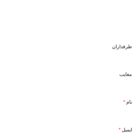
طرفداران
معایب
نام
*
ایمیل
*