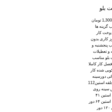
 بلو
1,300
تومان
ب گزینه ها
دوخت کار
روز کاری بدون
 پنجشنبه و
و تعطیلات
بلو مناسب
صل کار کاملا
کوبی شده کار
تی دورسینه
زیر حلقه استین112
سینه روی
حلقه استین ۴۱
حلقه استین ۶۴ دور
باسن ۱۲۰ دور