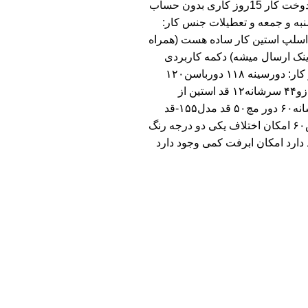
تایم دوخت کار 15روز کاری بدون حساب
به و جمعه و تعطیلات جنس کار:
اسلپ استین کار ساده هست (همراه
دینک ارسال میشه) دکمه کاربردی
سایز کار: دورسینه ۱۱۸ دورباسن۱۲۰
دوربازو۴۴ سرشانه۱۲ قد استین از
سرشانه۶۰ دور مچ۵۰ قد مدل۱۵۵-قد
لباس۶۰ امکان اختلاف یکی دو درجه رنگ
دارد امکان ابرفت کمی وجود دارد