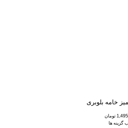
یز خامه بلوبری
1,495
تومان
ب گزینه ها