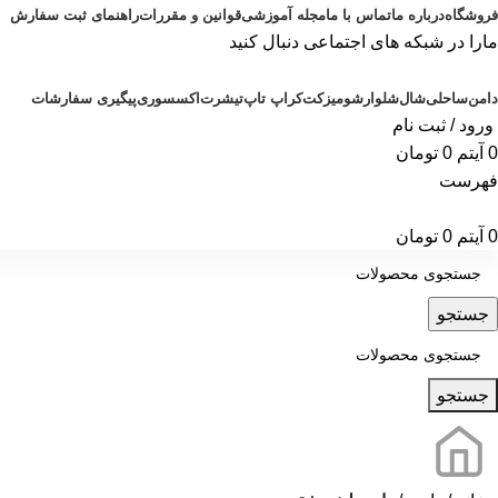
فروشگاه
درباره ما
تماس با ما
مجله آموزشی
قوانین و مقررات
راهنمای ثبت سفارش
مارا در شبکه های اجتماعی دنبال کنید
دامن
ساحلی
شال
شلوار
شومیز
کت
کراپ تاپ
تیشرت
اکسسوری
پیگیری سفارشات
ورود / ثبت نام
0
آیتم
0
تومان
فهرست
0
آیتم
0
تومان
جستجو
جستجو