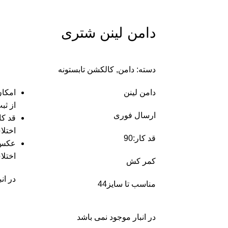
دامن لینن شتری
دسته:
دامن
,
کالکشن تابستونه
دامن لینن
امکان
از ثب
ارسال فوری
قد ک
اختلا
قد کار:90
عکس 
اختلا
کمر کش
در ان
مناسب تا سایز44
در انبار موجود نمی باشد