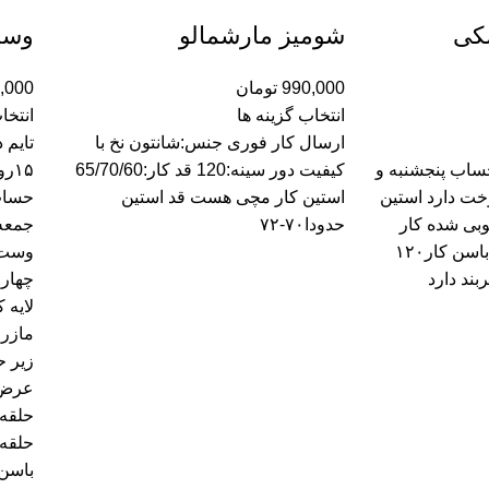
کی
شومیز مارشمالو
وست
990,000
تومان
,000
انتخاب گزینه ها
انتخا
ارسال کار فوری جنس:شانتون نخ با
تایم 
ن حساب پنجشنبه و
کیفیت دور سینه:120 قد کار:65/70/60
۱۵
خت دارد استین
استین کار مچی هست قد استین
حساب
وبی شده کار
حدودا۷۰-۷۲
جمعه 
مارزاتی دورسینه و دور باسن کار۱۲۰
وست 
چهارف
لایه 
مازرا
عرض 