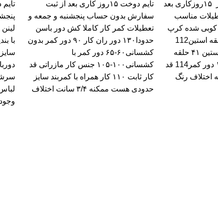
ارسال سفارشات بعد از ۱۵روزکاری بعد
تایم دوخت ۱۵روز کاری بعد از ثبت
عطیلات مناسب
سفارش بدون حساب پنجشنبه و جمعه و
پنجشن
ه کوبی شده کرپ
تعطیلات کمر کار کاملا کش دور باسن
لینن 
مازراتی دورسینه زیر حلقه استین112
حدودا۱۳۰ دور ران کار ۹۰ دور کمر بدون
با بن
عرض سینه روی حلقه استین ۴۱ حلقه
کشسانی۶۰-۶۵ دور کمر با
استین ۶۴ دور باسن ۱۲۰ دور کمر114 قد
کشسانی۱۰۰-۱۰۵ جنس کار مازراتی قد
 درجه اختلاف رنگ
کار ثابت ۱۱۰ کار همراه با کمربند سایز
حدودی هست ممکنه ۳/۴ سانت اختلاف
وجود 